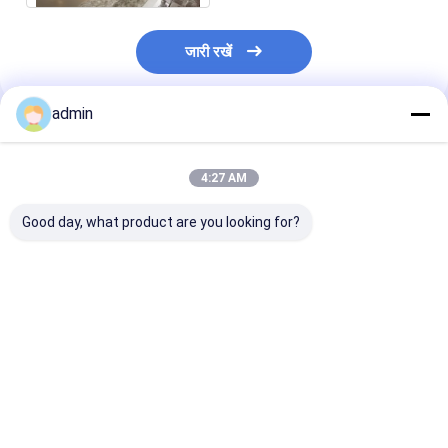
जारी रखें
admin
अनुशंसित उत्पाद
4:27 AM
Good day, what product are you looking for?
कॉर्नर वाटरपूल शॉवर बाथटब
बुलबुला मालिश आयताकार
हाइलाइन बेबी मालिश 
बुलबुला मालिश त्रिभुज एयर
एयर जेट वाटरपूल बाथटब
बाथटब एयर जेट टब 
जेट वाटरपूल बाथटब
सेंटर ड्रेन अलकोव एयर जेट
बुलबुला मालिश बाथट
टब
सबसे अच्छी कीमत
सबसे अच्छी कीमत
सबसे अच्छी 